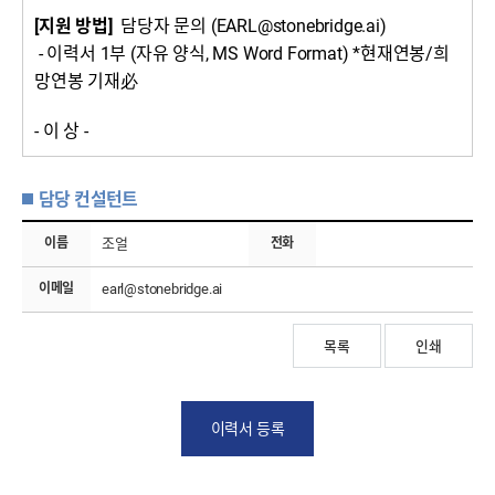
[지원 방법]
담당자 문의 (EARL@stonebridge.ai)
- 이력서 1부 (자유 양식, MS Word Format) *현재연봉/희
망연봉 기재必
- 이 상 -
담당 컨설턴트
이름
조얼
전화
이메일
earl@stonebridge.ai
목록
인쇄
이력서 등록