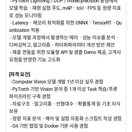
- PyTorch Lightning / DDP / mixed-precision 환경에서
모델 학습
ㆍ
재현 실험 주도, mAP
ㆍ
IoU
ㆍ
FPS 등 정량 지표
로 성능 모니터링
- Latency
ㆍ
메모리 최적화를 위한 ONNX
ㆍ
TensorRT
ㆍ
Qu
antization 적용
- 모델 개발 과정에서 발생하는 에러
ㆍ
성능 이슈를 분석
ㆍ
디버깅하고, 알고리즘
ㆍ
하이퍼파라미터 개선 방안 제안
- 제품 연동을 위한 모듈형 API 및 샘플 Demo 제공, 고객사
요청을 반영한 기능 고도화
[자격 요건
]
- Computer Vision 모델 개발 1년 이상 실무 경험
- PyTorch 기반 Vision 분야 중 1개 이상 Task 학습/추론
파이프라인 구축 경험
- 자료구조
ㆍ
알고리즘
ㆍ
선형대수
ㆍ
확률통계 등 기초 지식
보유
- 정량 지표 분석
ㆍ
해석 및 실험 자동화 스크립트 작성 경험
- Git 기반 협업 및 Docker 기본 사용 경험