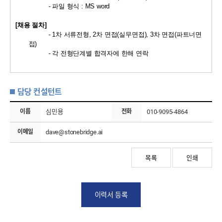
-
파일 형식
: MS word
[
채용 절차
]
- 1
차 서류전형,
2
차 면접
(
실무면접
),
3
차 면접
(
파트너면
접
)
-
각 전형단계별 합격자에 한해 연락
담당 컨설턴트
이름
심민용
전화
010-9095-4864
이메일
dave@stonebridge.ai
목록
인쇄
이력서 등록