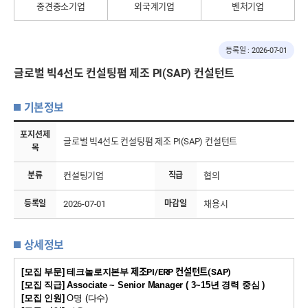
중견중소기업
외국계기업
벤처기업
등록일 : 2026-07-01
글로벌 빅4선도 컨설팅펌 제조 PI(SAP) 컨설턴트
기본정보
포지션제
글로벌 빅4선도 컨설팅펌 제조 PI(SAP) 컨설턴트
목
분류
컨설팅기업
직급
협의
등록일
2026-07-01
마감일
채용시
상세정보
[
모집 부문
] 테크놀로지
본부
제조PI/ERP 컨설턴트(
SAP)
[
모집 직급
] Associate ~ Senior Manager ( 3~15
년 경력 중심
)
[
모집 인원
]
O
명
(
다수
)