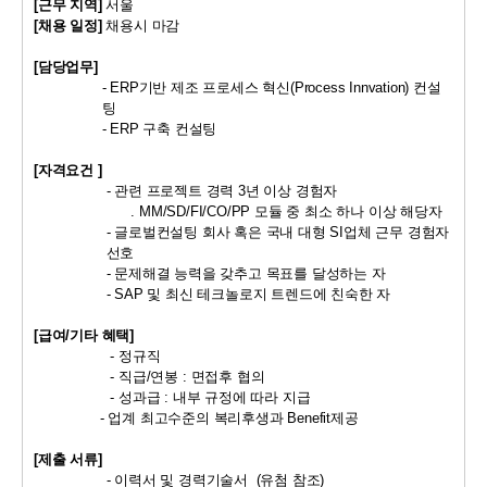
[
근무 지역
]
서울
[
채용 일정
]
채용시 마감
[
담당업무
]
- ERP기반 제조
프로세스 혁신(Process Innvation) 컨설
팅
- ERP 구축 컨설팅
[
자격요건
]
-
관련 프로젝트 경력
3
년 이상 경험자
. MM/SD/FI/CO/PP
모듈 중 최소 하나 이상 해당자
-
글로벌컨설팅 회사 혹은 국내 대형
SI
업체 근무 경험자
선호
-
문제해결 능력을 갖추고 목표를 달성하는 자
- SAP 및 최신 테크놀로지 트렌드에 친숙한
자
[
급여
/
기타 혜택
]
-
정규직
-
직급
/
연봉
:
면접후 협의
-
성과급
:
내부 규정에 따라 지급
-
업계 최고수준의 복리후생과
Benefit
제공
[
제출 서류
]
-
이력서 및 경력기술서
(
유첨 참조
)